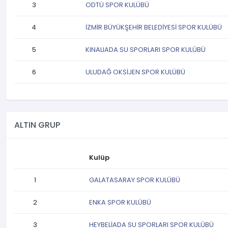
3
ODTÜ SPOR KULÜBÜ
4
İZMİR BÜYÜKŞEHİR BELEDİYESİ SPOR KULÜBÜ
5
KINALIADA SU SPORLARI SPOR KULÜBÜ
6
ULUDAĞ OKSİJEN SPOR KULÜBÜ
ALTIN GRUP
Kulüp
1
GALATASARAY SPOR KULÜBÜ
2
ENKA SPOR KULÜBÜ
3
HEYBELİADA SU SPORLARI SPOR KULÜBÜ