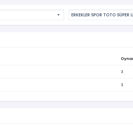
ERKEKLER SPOR TOTO SÜPER L
Oyna
3
3