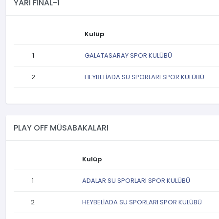
YARI FİNAL-1
Kulüp
1
GALATASARAY SPOR KULÜBÜ
2
HEYBELİADA SU SPORLARI SPOR KULÜBÜ
PLAY OFF MÜSABAKALARI
Kulüp
1
ADALAR SU SPORLARI SPOR KULÜBÜ
2
HEYBELİADA SU SPORLARI SPOR KULÜBÜ