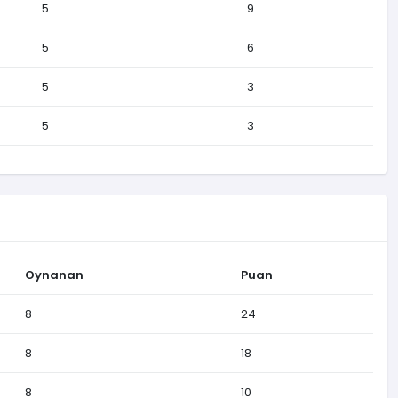
5
9
5
6
5
3
5
3
Oynanan
Puan
8
24
8
18
8
10