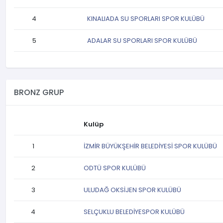
4
KINALIADA SU SPORLARI SPOR KULÜBÜ
5
ADALAR SU SPORLARI SPOR KULÜBÜ
BRONZ GRUP
Kulüp
1
İZMİR BÜYÜKŞEHİR BELEDİYESİ SPOR KULÜBÜ
2
ODTÜ SPOR KULÜBÜ
3
ULUDAĞ OKSİJEN SPOR KULÜBÜ
4
SELÇUKLU BELEDİYESPOR KULÜBÜ