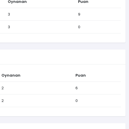
Oynanan
Puan
3
9
3
0
Oynanan
Puan
2
6
2
0